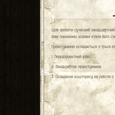
Щоб зробити сучасний ландшафтний д
Вам покажемо основні етапи його ств
Проектування складається з трьох ет
1. Передпроектний етап.
2. Ландшафтне проектування.
3. Складання кошторису на роботи з