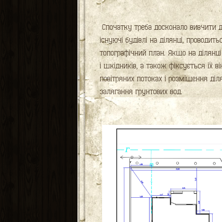
Спочатку треба досконало вивчити д
існуючі будівлі на ділянці, проводит
топографічний план. Якщо на ділянці
і шкідників, а також фіксується їх в
повітряних потоках і розміщення діля
залягання грунтових вод.