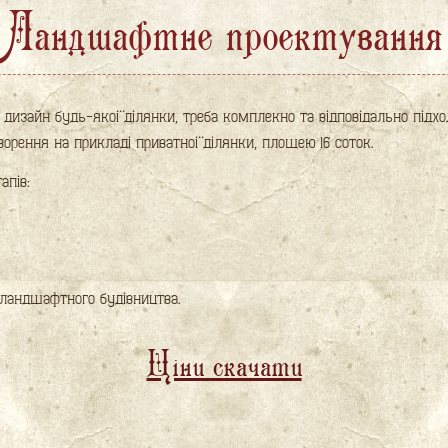
Ландшафтне проектування
изайн будь-якої ділянки, треба комплекно та відповідально підхо
орення на прикладі приватної ділянки, площею 16 соток.
апів:
 ландшафтного будівництва.
Ціни скачати