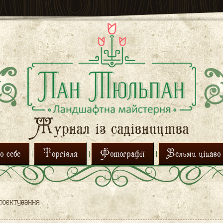
Журнал із садівництва
 себе
Торгівля
Фотографії
Вельми цікаво
роектування