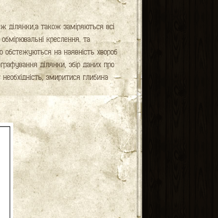
еж ділянки,а також заміряються всі
я обмірювальні креслення. та
но обстежуються на наявність хвороб
ографування ділянки, збір даних про
є необхідність, змиритися глибина