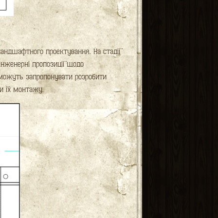
ландшафтного проектування. На стадії
інженерні пропозиції щодо
м можуть запропонувати розробити
и їх монтажу.