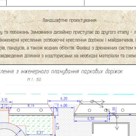
Ландшафтне проектування
нку та побажань Замовника дизайнер приступає до другого етапу - 
нженерні креслення: розбовочні креслення доріжок і майданчиків, 
юрів, пандусів, а також водних об'єктів. Фахівці з дренажних систе
овідведення ділянки з кошторисами на необхідні матеріали та схем