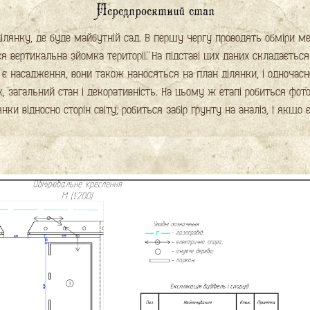
Передпроектний етап
ілянку, де буде майбутній сад. В першу чергу проводять обміри м
ься вертикальна зйомка території. На підставі цих даних складаєтьс
 є насадження, вони також наносяться на план ділянки, і одночас
ік, загальний стан і декоративність. На цьому ж етапі робиться фот
нки відносно сторін світу, робиться забір ґрунту на аналіз, і якщо 