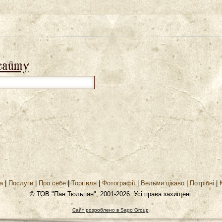
сайту
а
|
Послуги
|
Про себе
|
Торгівля
|
Фотографії
|
Вельми цікаво
|
Потрібні
|
© ТОВ "Пан Тюльпан", 2001-2026. Усі права захищені.
Сайт розроблено в Sago Group
.