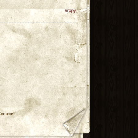
вгору
Контаки