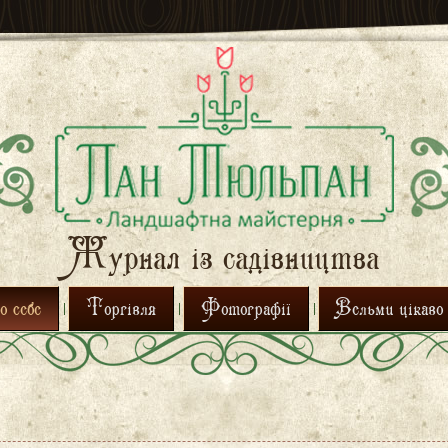
Журнал із садівництва
 себе
Торгівля
Фотографії
Вельми цікаво