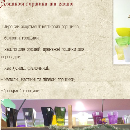
Квіткові горщики та кашпо
Широкий асортмент квіткових горщиків:
- балконні горщики;
- кашпо для орхідей, дренажні гощики для
пересадки;
- кактусниці, фіалочниці;
- наполні, настінні та підвісні горщики;
- "розумні" горщики;