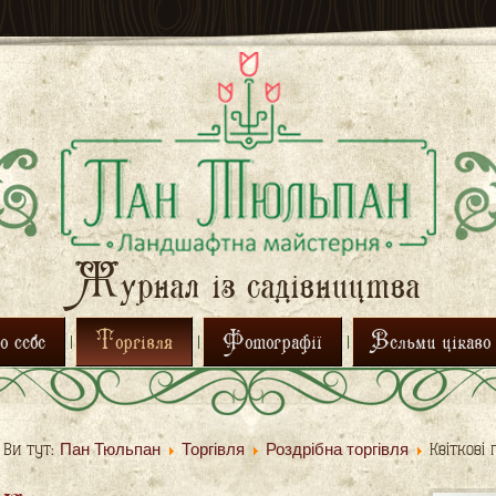
Журнал із садівництва
 себе
Торгівля
Фотографії
Вельми цікаво
Пан Тюльпан
Торгівля
Роздрібна торгівля
Ви тут:
Квіткові